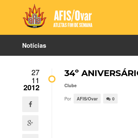
Notícias
27
34º ANIVERSÁRI
11
2012
Clube
Por
AFIS/Ovar
0