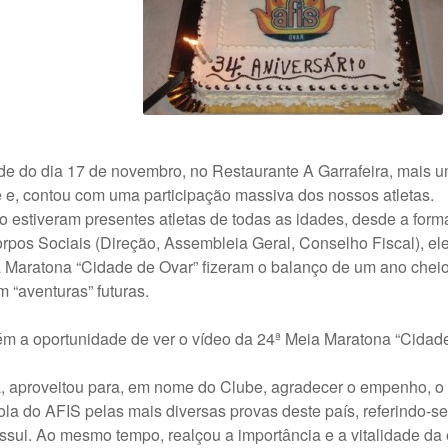
 do dia 17 de novembro, no Restaurante A Garrafeira, mais u
 e, contou com uma participação massiva dos nossos atletas.
io estiveram presentes atletas de todas as idades, desde a for
os Sociais (Direção, Assembleia Geral, Conselho Fiscal), e
aratona “Cidade de Ovar” fizeram o balanço de um ano cheio d
 “aventuras” futuras.
m a oportunidade de ver o vídeo da 24ª Meia Maratona “Cidade
 aproveitou para, em nome do Clube, agradecer o empenho, o e
a do AFIS pelas mais diversas provas deste país, referindo-s
sui. Ao mesmo tempo, realçou a importância e a vitalidade da