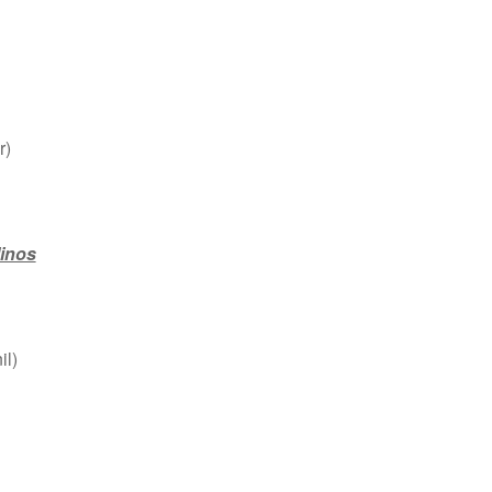
r)
inos
il)