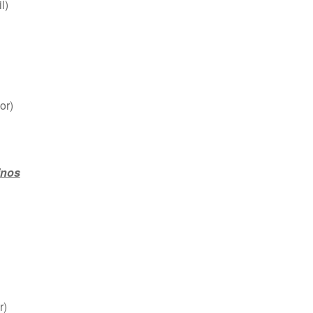
l)
or)
inos
r)