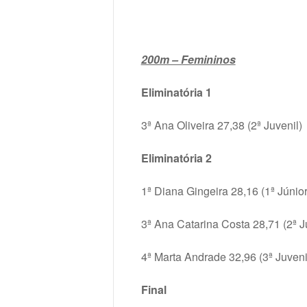
200m – Femininos
Eliminatória 1
3ª Ana Oliveira 27,38 (2ª Juvenil)
Eliminatória 2
1ª Diana Gingeira 28,16 (1ª Júnior
3ª Ana Catarina Costa 28,71 (2ª J
4ª Marta Andrade 32,96 (3ª Juveni
Final