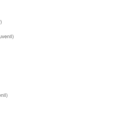
)
uvenil)
nil)