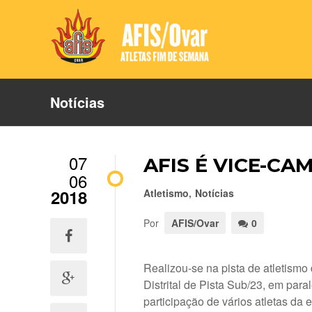
Notícias
07
AFIS É VICE-CA
06
2018
Atletismo
,
Notícias
Por
AFIS/Ovar
0
Realizou-se na pista de atletism
Distrital de Pista Sub/23, em par
participação de vários atletas d