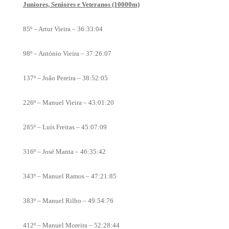
Juniores, Seniores e Veteranos (10000m)
85º – Artur Vieira – 36:33:04
98º – António Vieira – 37:26:07
137º – João Pereira – 38:52:05
226º – Manuel Vieira – 43:01:20
285º – Luís Freitas – 45:07:09
316º – José Manta – 46:35:42
343º – Manuel Ramos – 47:21:85
383º – Manuel Rilho – 49:54:76
412º – Manuel Moreira – 52:28:44