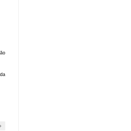
ção
 da