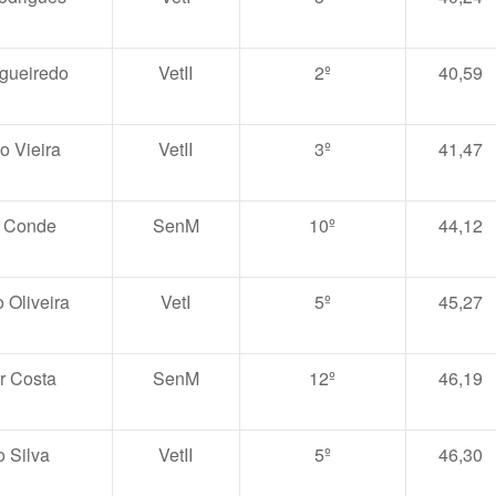
igueiredo
VetII
2º
40,59
o Vieira
VetII
3º
41,47
 Conde
SenM
10º
44,12
 Oliveira
VetI
5º
45,27
r Costa
SenM
12º
46,19
o Silva
VetII
5º
46,30