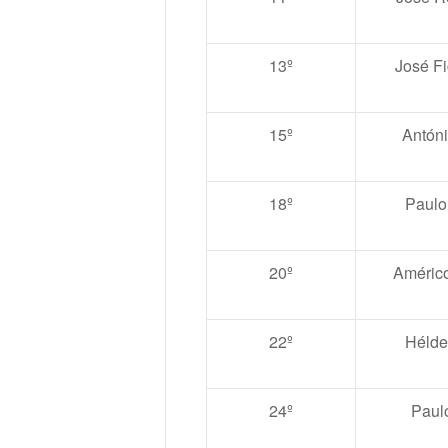
13º
José F
15º
Antóni
18º
Paulo
20º
Américo
22º
Hélde
24º
Paul