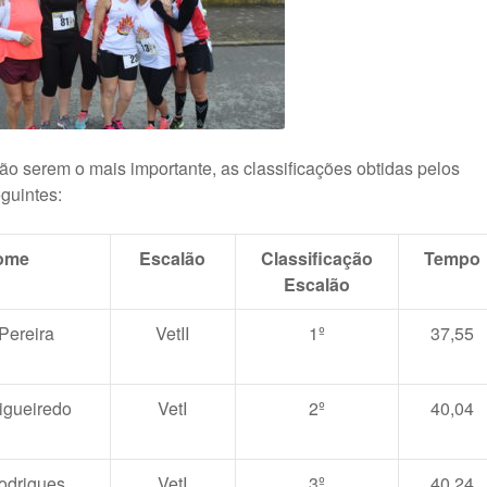
ão serem o mais importante, as classificações obtidas pelos
guintes:
ome
Escalão
Classificação
Tempo
Escalão
Pereira
VetII
1º
37,55
igueiredo
VetI
2º
40,04
odrigues
VetI
3º
40,24