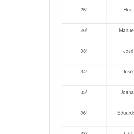
25º
Hugo
26º
Manue
33º
José
34º
José
35º
Joana
36º
Eduardo
38º
Luís