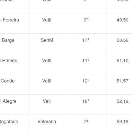
 Ferreira
VetII
9º
49,50
o Barge
SenM
17º
50,56
l Ramos
VetII
11º
51,10
 Conde
VetII
12º
51,57
l Alegre
VetI
18º
52,19
Regalado
Veterana
7ª
59,19