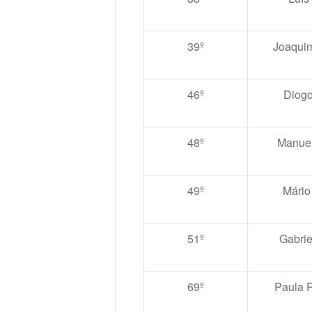
39º
Joaquim
46º
Diog
48º
Manue
49º
Mário
51º
Gabrie
69º
Paula 