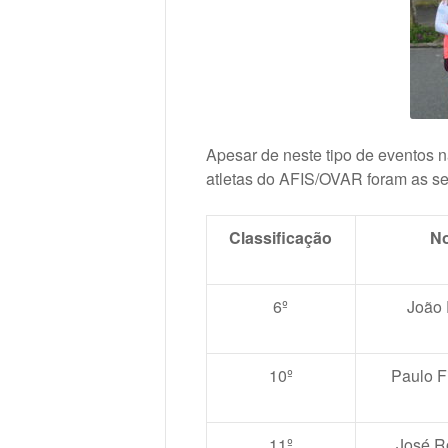
Apesar de neste tipo de eventos n
atletas do AFIS/OVAR foram as se
Classificação
N
6º
João 
10º
Paulo F
11º
José R