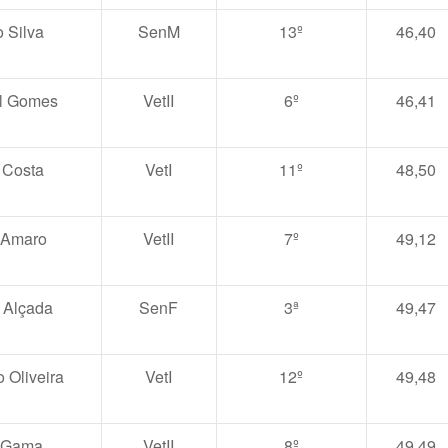
 Silva
SenM
13º
46,40
l Gomes
VetII
6º
46,41
 Costa
VetI
11º
48,50
 Amaro
VetII
7º
49,12
 Alçada
SenF
3ª
49,47
 Oliveira
VetI
12º
49,48
 Gama
VetII
8º
49,49