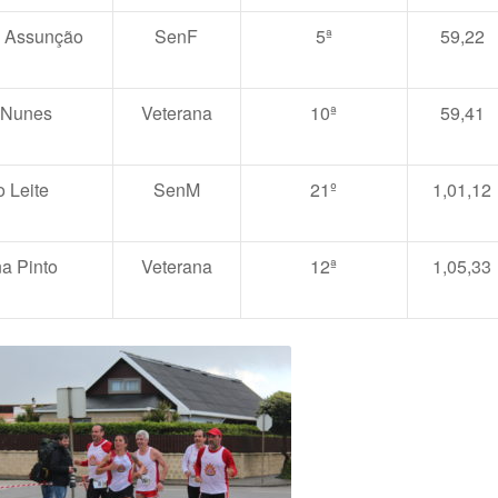
e Assunção
SenF
5ª
59,22
 Nunes
Veterana
10ª
59,41
o Leite
SenM
21º
1,01,12
a Pinto
Veterana
12ª
1,05,33