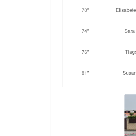
70º
Elisabet
74º
Sara
76º
Tiag
81º
Susan