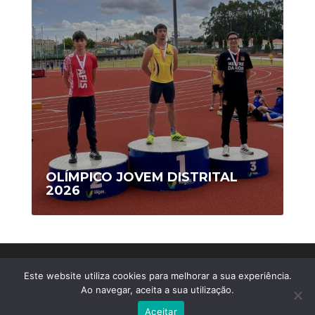
OLÍMPICO JOVEM DISTRITAL
2026
Copyright © 2020 AFIS/Ovar - Todos os Direitos
Este website utiliza cookies para melhorar a sua experiência.
Reservados
Ao navegar, aceita a sua utilização.
Webdesign by
MDigital Agency
Aceitar