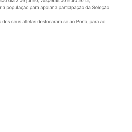
ado dia 2 de junho, vésperas do Euro 2012,
ar a população para apoiar a participação da Seleção
 dos seus atletas deslocaram-se ao Porto, para ao