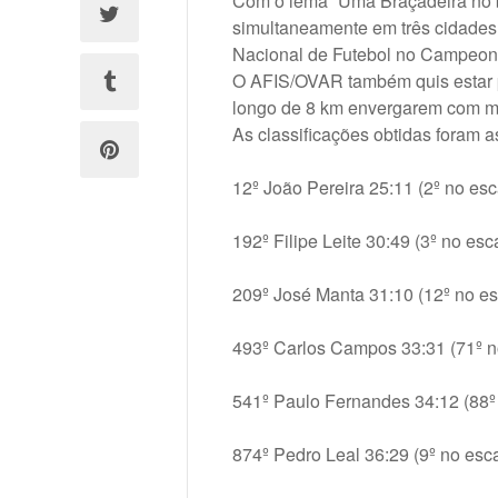
Com o lema “Uma Braçadeira no br
simultaneamente em três cidades 
Nacional de Futebol no Campeonato
O AFIS/OVAR também quis estar pr
longo de 8 km envergarem com mu
As classificações obtidas foram a
12º João Pereira 25:11 (2º no esc
192º Filipe Leite 30:49 (3º no esc
209º José Manta 31:10 (12º no es
493º Carlos Campos 33:31 (71º n
541º Paulo Fernandes 34:12 (88º
874º Pedro Leal 36:29 (9º no esc