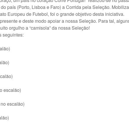
aço, um país no coração Corre Portugal!” realizou-se no pass
do país (Porto, Lisboa e Faro) a Corrida pela Seleção. Mobiliz
 Europeu de Futebol, foi o grande objetivo desta iniciativa.
esente e deste modo apoiar a nossa Seleção. Para tal, alguns
ito orgulho a “camisola” da nossa Seleção!
s seguintes:
alão)
alão)
calão)
o escalão)
 no escalão)
alão)