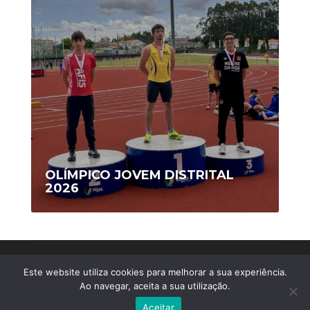
OLÍMPICO JOVEM DISTRITAL
2026
Copyright © 2020 AFIS/Ovar - Todos os Direitos
Este website utiliza cookies para melhorar a sua experiência.
Reservados
Ao navegar, aceita a sua utilização.
Webdesign by
MDigital Agency
Aceitar